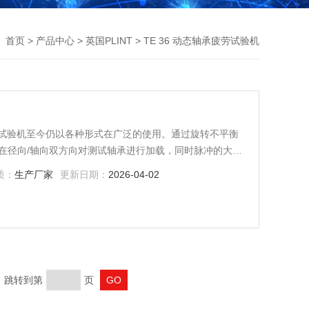
首页
>
产品中心
>
英国PLINT
> TE 36 动态轴承疲劳试验机
wood”试验机⾄今仍以各种形式在⼴泛的使⽤。通过旋转不平衡
在径向/轴向双⽅向对测试轴承进⾏加载，同时脉冲的⼤⼩
质：
生产厂家
更新日期：
2026-04-02
页 跳转到第
页