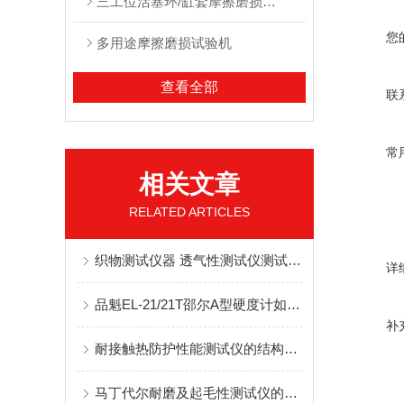
三⼯位活塞环/缸套摩擦磨损台架
您
多⽤途摩擦磨损试验机
查看全部
联
常
相关文章
RELATED ARTICLES
织物测试仪器 透气性测试仪测试原理及标准介绍
详
品魁EL-21/21T邵尔A型硬度计如何读数
补
耐接触热防护性能测试仪的结构和使用方法
马丁代尔耐磨及起毛性测试仪的测试原理和特点概述