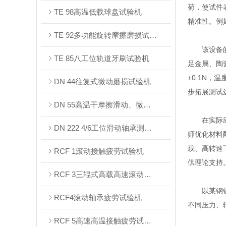
荷，使试件
TE 98⾼温低载球盘试验机
精准性。例如
TE 92多功能旋转摩擦磨损试验机
该设备的核
TE 85八工位轨道牙刷试验机
足金属、陶
±0.1N
DN 44往复式微动磨损试验机
步拓展测试
DN 55⾼温⼲摩擦滑动、微动试验机
在实际应用
DN 222 4/6⼯位滑动轴承测试台架
师优化材料
载、高转速
RCF 1滚动接触疲劳试验机
供理论支持
RCF 3三辊式⾼载⾼速滚动接触疲劳试验机
以某钢铁企
RCF4滚动轴承疲劳试验机
不同压力、
RCF 5⾼速⾼温接触疲劳试验机