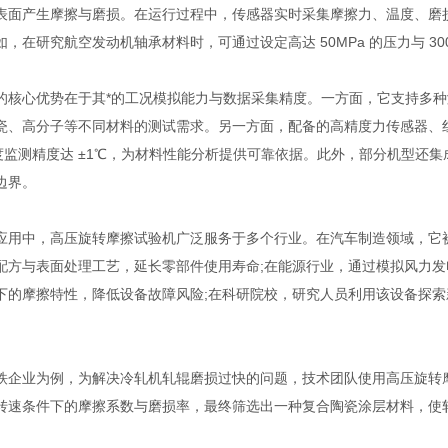
表面产生摩擦与磨损。在运行过程中，传感器实时采集摩擦力、温度、磨
，在研究航空发动机轴承材料时，可通过设定高达 50MPa 的压力与 300
心优势在于其*的工况模拟能力与数据采集精度。一方面，它支持多种测试模式
瓷、高分子等不同材料的测试需求。另一方面，配备的高精度力传感器、
，温度监测精度达 ±1℃，为材料性能分析提供可靠依据。此外，部分机型
边界。
中，高压旋转摩擦试验机广泛服务于多个行业。在汽车制造领域，它被
配方与表面处理工艺，延长零部件使用寿命;在能源行业，通过模拟风力
下的摩擦特性，降低设备故障风险;在科研院校，研究人员利用该设备探
。
业为例，为解决冷轧机轧辊磨损过快的问题，技术团队使用高压旋转摩
转速条件下的摩擦系数与磨损率，最终筛选出一种复合陶瓷涂层材料，使轧