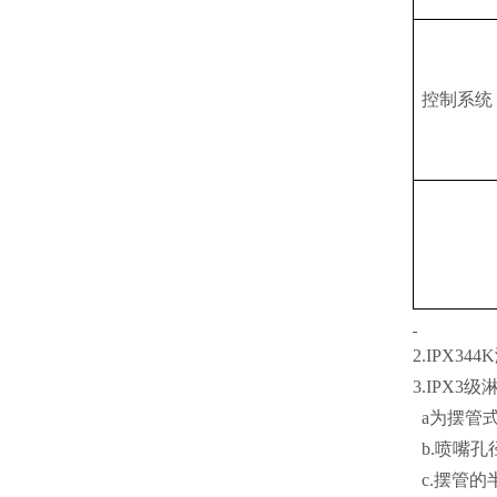
控制系统
2.IPX344
3.IPX3级
a为摆管式
b.喷嘴孔径
c.摆管的半