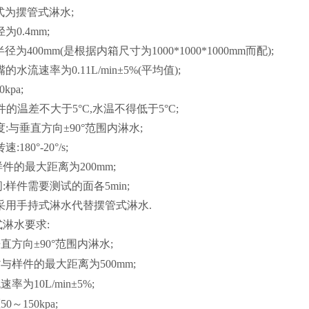
式为摆管式淋水;
为0.4mm;
径为400mm(是根据内箱尺寸为1000*1000*1000mm而配);
的水流速率为0.11L/min±5%(平均值);
kpa;
件的温差不大于5°C,水温不得低于5°C;
度:与垂直方向±90°范围内淋水;
180°-20°/s;
样件的最大距离为200mm;
:样件需要测试的面各5min;
采用手持式淋水代替摆管式淋水.
淋水要求:
直方向±90°范围内淋水;
与样件的最大距离为500mm;
速率为10L/min±5%;
0～150kpa;