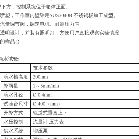
部下方，控制系统位于箱体正面。
板喷塑，工作室内壁采用SUS3040B 不锈钢板加工成型。
显流量调节阀，调速电机、耐震压力表
采用透明设计，并装有照明灯，方便用户直接观察实验情况
速的样品台
级滴水试验:
技术参数
滴水槽高度
200mm
降雨量
1～5mm/min
滴水孔径
Ø 0.4mm
试验台尺寸
Ø 400（mm）
升降方式
轨道式垂直上下
水压控制
流量计 压力表
供水系统
增压泵