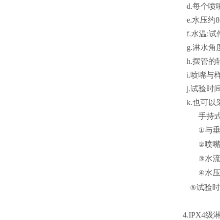
d.每个喷嘴
e.水压约80
f.水温:试
g.淋水角
h.摆管的转速
i.喷嘴与
j.试验时间
k.也可以
手持式
与垂
①
喷嘴
②
水流
③
水压5
④
试验时间
⑤
4.IPX4级