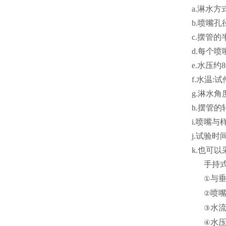
a.淋水方
b.喷嘴孔径
c.摆管的半
d.每个喷嘴
e.水压约80
f.水温:试
g.淋水角
h.摆管的转速:
i.喷嘴与
j.试验时间
k.也可以
手持式
与垂
①
喷嘴
②
水流
③
水压5
④