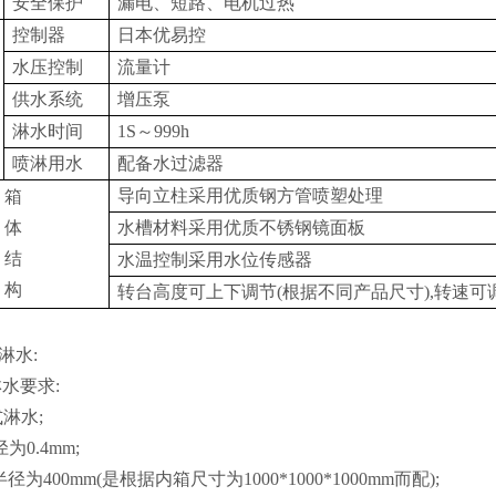
安全保护
漏电、短路、电机过热
控制器
日本优易控
水压控制
流量计
供水系统
增压泵
淋水时间
1S～999h
喷淋用水
配备水过滤器
导向立柱采用优质钢方管喷塑处理
箱
体
水槽材料采用优质不锈钢镜面板
结
水温控制采用水位传感器
构
转台高度可上下调节(根据不同产品尺寸),转速可
K淋水:
淋水要求:
淋水;
为0.4mm;
径为400mm(是根据内箱尺寸为1000*1000*1000mm而配);