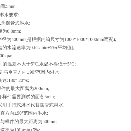
:5min.
K级淋水要求:
为摆管式淋水;
为0.8mm;
径为400mm(是根据内箱尺寸为1000*1000*1000mm而配);
的水流速率为0.6L/min±5%(平均值);
0kpa;
件的温差不大于5°C,水温不得低于5°C;
度:与垂直方向±90°范围内淋水;
180°-20°/s;
样件的最大距离为200mm;
:样件需要测试的面各5min;
采用手持式淋水代替摆管式淋水.
直方向±90°范围内淋水;
与样件的最大距离为500mm;
速率为10L/min±5%;