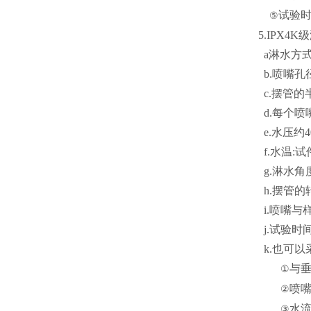
试验时间
⑤
5.IPX4
a淋水方式
b.喷嘴孔径
c.摆管的半
d.每个喷嘴
e.水压约40
f.水温:试
g.淋水角
h.摆管的转速:
i.喷嘴与
j.试验时间
k.也可以
与垂
①
喷嘴
②
水流
③