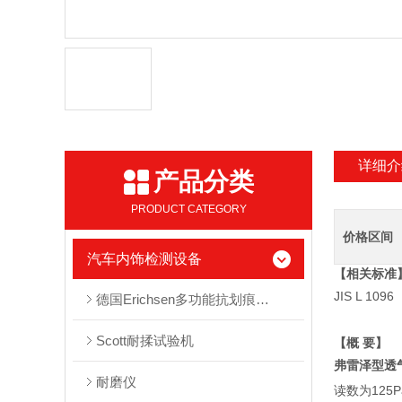
详细介
产品分类
PRODUCT CATEGORY
价格区间
汽车内饰检测设备
【相关标准
JIS L 109
德国Erichsen多功能抗划痕测试仪450型
Scott耐揉试验机
【概 要】
弗雷泽型透
耐磨仪
读数为12