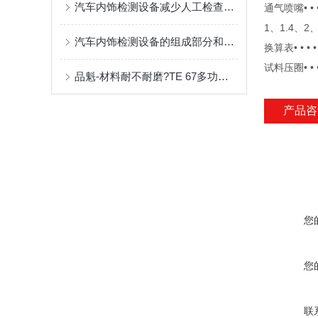
汽车内饰检测设备减少人工检查的时间和成本
通气喷嘴• • •
1、1.4、2
汽车内饰检测设备的组成部分和检视法
换算表• • • • •
试料压圈• • 
品魁-材料耐不耐磨?TE 67多功能摩擦磨损试验机一测便知
产品咨
您
您
联