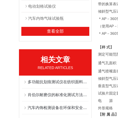
带的换算表计
电动划格试验仪
倾斜型气压
汽车内饰气味试验瓶
＊AP－3
（使用AP－
查看全部
＊AP－36
【样 式】
测定可能范
相关文章
通气孔面积
RELATED ARTICLES
通气喷嘴直
倾斜型气压
多功能抗划痕测试仪在纺织面料抗勾丝与抗划痕性能测试中的应用
垂直型气压
试验片固定
肖伯尔耐磨仪的标准化测试方法与操作规范
电 源
汽车内饰检测设备在环保和安全中的作用
外形规格
【附 属 品