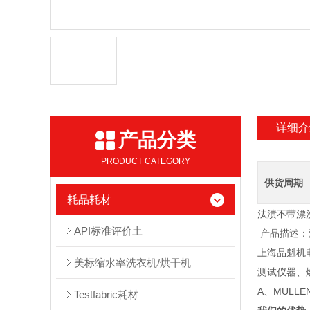
详细介
产品分类
PRODUCT CATEGORY
供货周期
耗品耗材
汰渍不带漂洗
API标准评价土
产品描述：汰渍
上海品魁机
美标缩水率洗衣机/烘干机
测试仪器、燃
A、MUL
Testfabric耗材