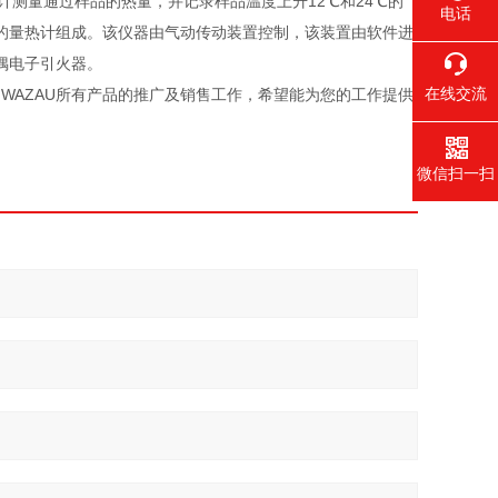
计测量通过样品的热量，并记录样品温度上升12℃和24℃的
电话
的量热计组成。该仪器由气动传动装置控制，该装置由软件进
偶电子引火器。
在线交流
WAZAU所有产品的推广及销售工作，希望能为您的工作提供
微信扫一扫