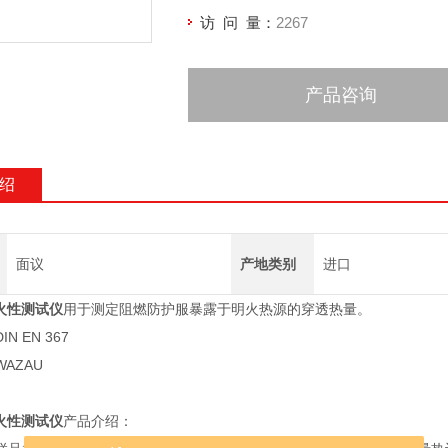
访 问 量：
2267
产品咨询
绍
面议
产地类别
进口
火性测试仪
用于测定阻燃防护服暴露于明火热源的穿透热量。
N EN 367
AZAU
火性测试仪
产品介绍：