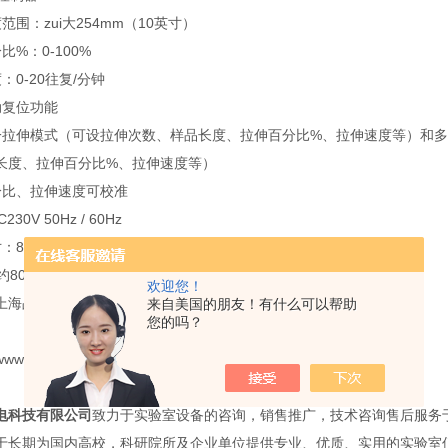
范围：zui大254mm（10英寸）
比%：0-100%
：0-20往复/分钟
动复位功能
一拉伸模式（可设拉伸次数、样品长度、拉伸百分比%、拉伸速度等）和
长度、拉伸百分比%、拉伸速度等）
分比、拉伸速度可校准
30V 50Hz / 60Hz
70(L)×580(W)×400(H)mm
80kg
欢迎您！
上海品魁机电科技有限公司提供，
来自美国的朋友！有什么可以帮助
您的吗？
w.pin-kui。。ｃｏｍ
电科技有限公司
致力于实验室设备的咨询，销售推广，技术咨询售后服务
于长期为国内高校，科研院所及企业单位提供专业、优质、实用的实验室