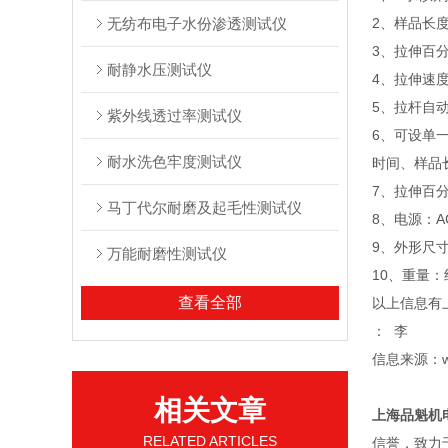
无纺布电子水份渗透测试仪
2、样品长度
3、拉伸百分
耐静水压测试仪
4、拉伸速度
5、拉杆自
紫外线透过率测试仪
6、可设单
耐水洗色牢度测试仪
时间、样品
7、拉伸百
马丁代尔耐磨及起毛性测试仪
8、电源：AC2
9、外形尺寸：8
万能耐磨性测试仪
10、重量：约
查看全部
以上信息有
： 李
信息来源：ww
相关文章
上海品魁机
RELATED ARTICLES
信誉，致力