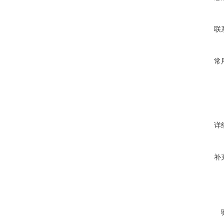
联
常
详
补