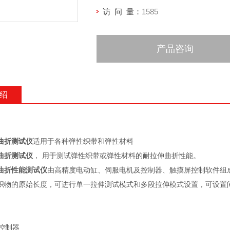
访 问 量：
1585
产品咨询
绍
曲折测试仪
适用于各种弹性织带和弹性材料
曲折测试仪
， 用于测试弹性织带或弹性材料的耐拉伸曲折性能。
曲折性能测试仪
由高精度电动缸、伺服电机及控制器、触摸屏控制软件组
织物的原始长度，可进行单一拉伸测试模式和多段拉伸模式设置，可设置
控制器