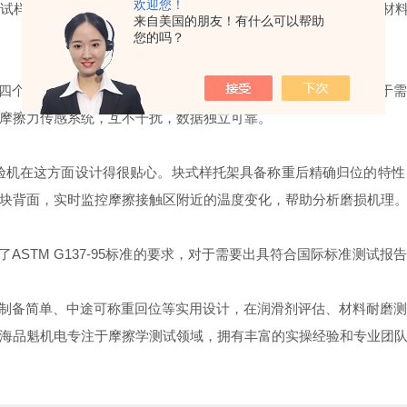
欢迎您！
mm的试样也只需加工一个台阶便于夹紧。这种低门槛的试样要求，让
来自美国的朋友！有什么可以帮助
您的吗？
四个独立负载的测试工位，分布在同一根旋转轴上同时运转。对于
摩擦力传感系统，互不干扰，数据独立可靠。
验机在这方面设计得很贴心。块式样托架具备称重后精确归位的特性
块背面，实时监控摩擦接触区附近的温度变化，帮助分析磨损机理
STM G137-95标准的要求，对于需要出具符合国际标准测试报告
制备简单、中途可称重回位等实用设计，在润滑剂评估、材料耐磨
海品魁机电专注于摩擦学测试领域，拥有丰富的实操经验和专业团